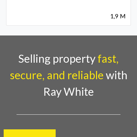
1,9 M
Selling property
fast,
secure, and reliable
with
Ray White