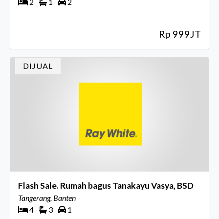
2
1
2
Rp 999JT
DIJUAL
Flash Sale. Rumah bagus Tanakayu Vasya, BSD
Tangerang, Banten
4
3
1