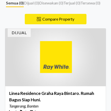
Semua (
0
)
Dijual (
0
)
Disewakan (
0
)
Terjual (
0
)
Tersewa (
0
)
Compare Property
DIJUAL
Linea Residence Graha Raya Bintaro. Rumah
Bagus Siap Huni.
Tangerang, Banten